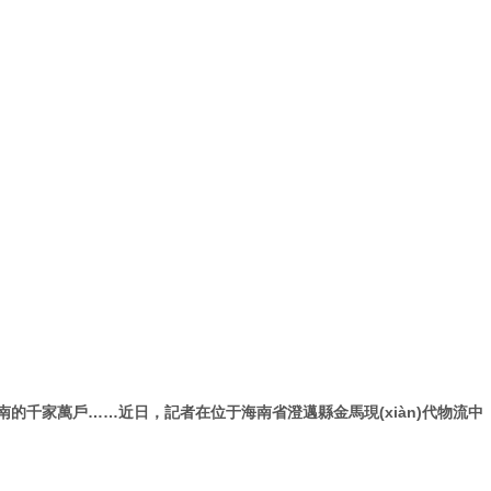
，被運送至海南的千家萬戶……近日，記者在位于海南省澄邁縣金馬現(xiàn)代物流中