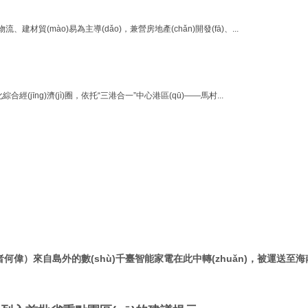
ào)易為主導(dǎo)，兼營房地產(chǎn)開發(fā)、...
合經(jīng)濟(jì)圈，依托“三港合一”中心港區(qū)——馬村...
月8日訊（記者何偉）來自島外的數(shù)千臺智能家電在此中轉(zhuǎn)