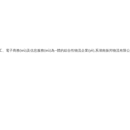
電子商務(wù)及信息服務(wù)為--體的綜合性物流企業(yè),系湖南振邦物流有限公司