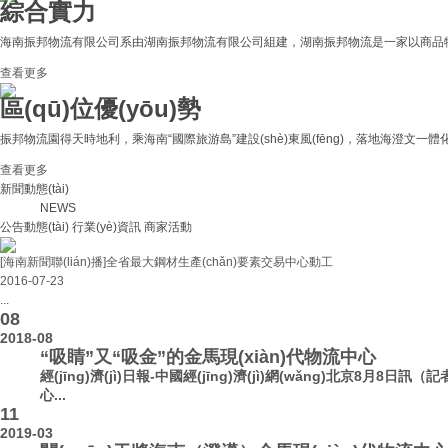
綜合實力
海南振邦物流有限公司系由湖南振邦物流有限公司組建，湖南振邦物流是一家以商品物流、建材貿(m
查看更多
區(qū)位優(yōu)勢
振邦物流園得天時地利，乘海南“國際旅游島”建設(shè)東風(fēng)，落地海澄文一體化綜
查看更多
新聞動態(tài)
NEWS
公告動態(tài)
行業(yè)資訊
商家活動
[海南新聞聯(lián)播]全省最大鋼材生產(chǎn)要素交易中心動工
2016-07-23
...
08
2018-08
“吸睛”又“吸金”的金馬現(xiàn)代物流中心
經(jīng)濟(jì)日報-中國經(jīng)濟(jì)網(wǎng)北京8
心...
11
2019-03