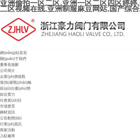
亚洲偷拍一区二区,亚洲一区二区四区婷婷,
二区视频在线,亚洲制服麻豆网站,国产综
網(wǎng)站首頁
關(guān)于我們
董事長致辭
公司簡介
企業(yè)價值觀
發(fā)展戰(zhàn)略
區(qū)位優(yōu)勢
綜合實力
社會責(zé)任
市場實景
鋼材資訊
公告動態(tài)
行業(yè)資訊
商家活動
入駐廠商