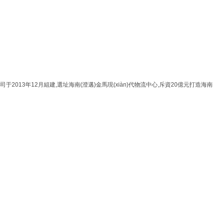
于2013年12月組建,選址海南(澄邁)金馬現(xiàn)代物流中心,斥資20億元打造海南